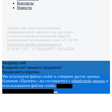
Контакты
Новости
Данный сайт носит исключительно
информационный характер и ни при каких
условиях не является публичной офертой,
определяемой положениями статьи 437 ГК РФ.
Политика конфиденциальности
© ООО "ЗГС "СТАНДАРТ" 2019-2026.
Shopping cart
0
В корзине нет никаких продуктов!
Продолжить покупки
Мы используем файлы cookie и собираем другие данные.
Нажимая «Принять», вы соглашаетесь с
обработкой данных
и
использованием файлов cookie.
Принять
Политика конфиденциальности