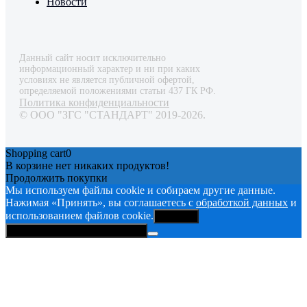
Новости
Данный сайт носит исключительно
информационный характер и ни при каких
условиях не является публичной офертой,
определяемой положениями статьи 437 ГК РФ.
Политика конфиденциальности
© ООО "ЗГС "СТАНДАРТ" 2019-2026.
Shopping cart
0
В корзине нет никаких продуктов!
Продолжить покупки
Мы используем файлы cookie и собираем другие данные.
Нажимая «Принять», вы соглашаетесь с
обработкой данных
и
использованием файлов cookie.
Принять
Политика конфиденциальности