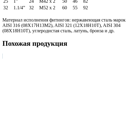
25
1”
24
М42 х 2
50
46
82
32
1.1/4”
32
М52 х 2
60
55
92
Материал исполнения фитингов: нержавеющая сталь марок
AISI 316 (08Х17Н13М2), AISI 321 (12Х18Н10Т), AISI 304
(08Х18Н10Т), углеродистая сталь, латунь, бронза и др.
Похожая продукция