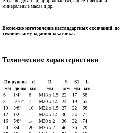
Вода, воздух, пар, природный газ, синтетические и
минеральные масла и др.
Возможно изготовление нестандартных окончаний, по
техническому заданию заказчика.
Технические характеристики
Dn рукава
d
D
S
S
1
L
мм
дюйм
мм
мм
мм
мм
мм
6
1/4”
6
М18 х 1.5
22
17
58
8
5/16”
7
М20 х 1.5
24
19
65
10
3/8”
10
М22 х 1.5
27
22
68
12
1/2”
11
М24 х 1.5
30
24
71
16
5/8”
14
М30 х 2
36
32
74
20
3/4”
20
М36 х 2
46
36
79