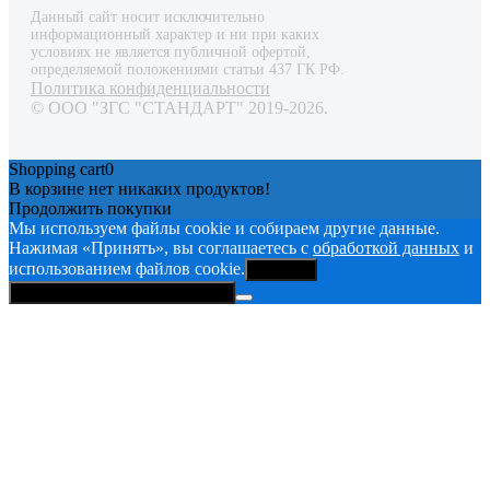
Данный сайт носит исключительно
информационный характер и ни при каких
условиях не является публичной офертой,
определяемой положениями статьи 437 ГК РФ.
Политика конфиденциальности
© ООО "ЗГС "СТАНДАРТ" 2019-2026.
Shopping cart
0
В корзине нет никаких продуктов!
Продолжить покупки
Мы используем файлы cookie и собираем другие данные.
Нажимая «Принять», вы соглашаетесь с
обработкой данных
и
использованием файлов cookie.
Принять
Политика конфиденциальности