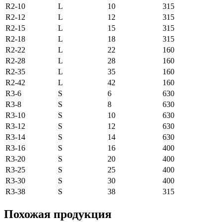
R2-10
L
10
315
R2-12
L
12
315
R2-15
L
15
315
R2-18
L
18
315
R2-22
L
22
160
R2-28
L
28
160
R2-35
L
35
160
R2-42
L
42
160
R3-6
S
6
630
R3-8
S
8
630
R3-10
S
10
630
R3-12
S
12
630
R3-14
S
14
630
R3-16
S
16
400
R3-20
S
20
400
R3-25
S
25
400
R3-30
S
30
400
R3-38
S
38
315
Похожая продукция