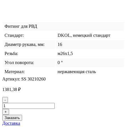
Фитинг для РВД
Стандарт:
DKOL, немецкий стандарт
Диаметр рукава, мм:
16
Резьба:
м26x1,5
Угол поворота:
0 °
Материал:
нержавеющая сталь
Артикул:
SS 30210260
1381,38
₽
Количество
-
товара
Фитинг
+
DKOL
Заказать
DN-
Доставка
16