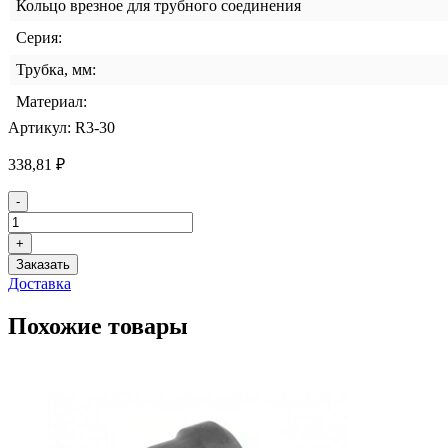
Кольцо врезное для трубного соединения
Серия:
Трубка, мм:
Материал:
Артикул:
R3-30
338,81
₽
Количество
-
товара
Кольцо
+
врезное
Заказать
для
Доставка
трубного
соединения
Похожие товары
DKOS
30
SS