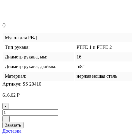
()
Муфта для РВД
Тип рукава:
PTFE 1 и PTFE 2
Диаметр рукава, мм:
16
Диаметр рукава, дюймы:
5/8"
Материал:
нержавеющая сталь
Артикул:
SS 20410
616,02
₽
Количество
-
товара
Муфта
+
PTFE
Заказать
1/2
Доставка
DN-