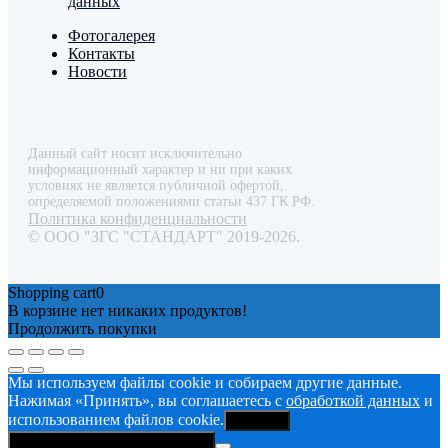
данных
Фотогалерея
Контакты
Новости
Данный сайт носит исключительно
информационный характер и ни при каких
условиях не является публичной офертой,
определяемой положениями статьи 437 ГК РФ.
Политика конфиденциальности
© ООО "ЗГС "СТАНДАРТ" 2019-2026.
Shopping cart
0
В корзине нет никаких продуктов!
Продолжить покупки
Мы используем файлы cookie и собираем другие данные.
Нажимая «Принять», вы соглашаетесь с
обработкой данных
и
использованием файлов cookie.
Принять
Политика конфиденциальности