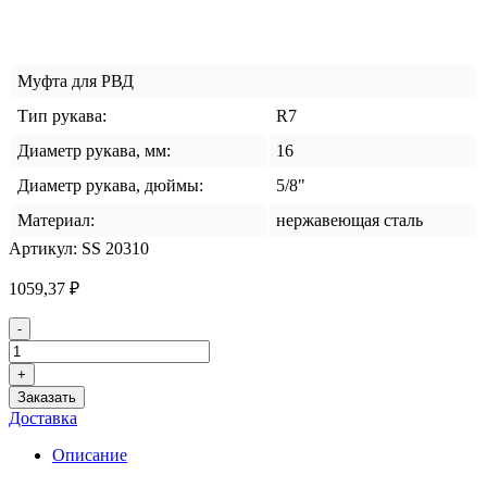
Муфта для РВД
Тип рукава:
R7
Диаметр рукава, мм:
16
Диаметр рукава, дюймы:
5/8"
Материал:
нержавеющая сталь
Артикул:
SS 20310
1059,37
₽
Количество
-
товара
Муфта
+
R7
Заказать
DN-
Доставка
16
(5/8")
Описание