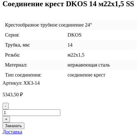
Соединение крест DKOS 14 м22х1,5 SS
Крестообразное трубное соединение 24°
Серия:
DKOS
Трубка, мм:
14
Резьба:
м22х1,5
Материал:
нержавеющая сталь
Тип соединения:
cоединение крест
Артикул:
XК3-14
5343,50
₽
Количество
-
товара
Соединение
+
крест
Заказать
DKOS
Доставка
14
м22х1,5