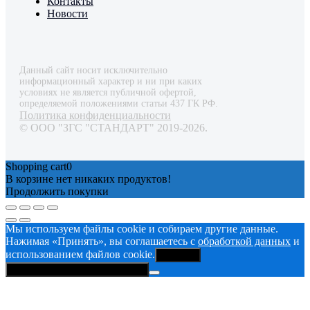
Контакты
Новости
Данный сайт носит исключительно
информационный характер и ни при каких
условиях не является публичной офертой,
определяемой положениями статьи 437 ГК РФ.
Политика конфиденциальности
© ООО "ЗГС "СТАНДАРТ" 2019-2026.
Shopping cart
0
В корзине нет никаких продуктов!
Продолжить покупки
Мы используем файлы cookie и собираем другие данные.
Нажимая «Принять», вы соглашаетесь с
обработкой данных
и
использованием файлов cookie.
Принять
Политика конфиденциальности