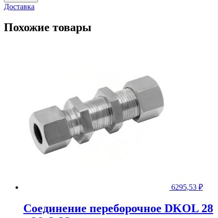
DKOS
Доставка
38
м52х2
Похожие товары
SS
6295,53
₽
Соединение переборочное DKOL 28