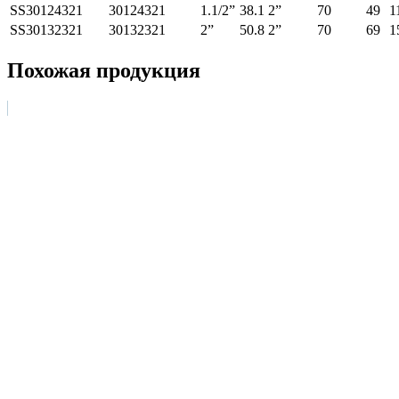
SS30124321
30124321
1.1/2”
38.1
2”
70
49
1
SS30132321
30132321
2”
50.8
2”
70
69
1
Похожая продукция