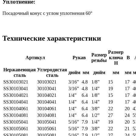
Уплотнение:
Посадочный конус с углом уплотнения 60°
Технические характеристики
Размер
Размер
Артикул
Рукав
ключа
В
резьбы
Н
Нержавеющая
Углеродистая
дюйм
мм
дюйм
мм
мм
сталь
сталь
SS30103021
30103021
3/16”
4.8
1/8”
15
17
4
SS30103041
30103041
3/16”
4.8
1/4”
19
17
4
SS30104021
30104021
1/4”
6.4
1/8”
15
17
4
SS30104041
30104041
1/4”
6.4
1/4”
19
17
4
SS30104061
30104061
1/4”
6.4
3/8”
22
20
4
SS30104081
30104081
1/4”
6.4
1/2”
27
24
5
SS30105041
30105041
5/16”
7.9
1/4”
19
20
5
SS30105061
30105061
5/16”
7.9
3/8”
22
21
5
SS30105081
30105081
5/16”
7.9
1/2”
27
24
5