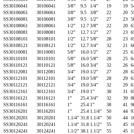
SS30106041
30106041
3/8”
9.5
1/4”
19
19
5
SS30106061
30106061
3/8”
9.5
3/8”
22
20
5
SS30106081
30106081
3/8”
9.5
1/2”
27
23
5
SS30108061
30108061
1/2”
12.7
3/8”
22
20
6
SS30108081
30108081
1/2”
12.7
1/2”
27
23
6
SS30108101
30108101
1/2”
12.7
5/8”
28
23
6
SS30108121
30108121
1/2”
12.7
3/4”
32
21
6
SS30110081
30110081
5/8”
16.0
1/2”
27
25
6
SS30110101
30110101
5/8”
16.0
5/8”
28
25
6
SS30110121
30110121
5/8”
16.0
3/4”
32
26
6
SS30112081
30112081
3/4”
19.0
1/2”
27
28
6
SS30112101
30112101
3/4”
19.0
5/8”
28
29
6
SS30112121
30112121
3/4”
19.0
3/4”
32
29
6
SS30112161
30112161
3/4”
19.0
1”
38
31
6
SS30116121
30116121
1”
25.4
3/4”
32
39
8
SS30116161
30116161
1”
25.4
1”
38
41
9
SS30116201
30116201
1”
25.4
1.1/4”
50
44
9
SS30120201
30120201
1.1/4”
31.8
1.1/4”
50
44
1
SS30120241
30120241
1.1/4”
31.8
1.1/2”
55
45
1
SS30124241
30124241
1.1/2”
38.1
1.1/2”
55
45
1