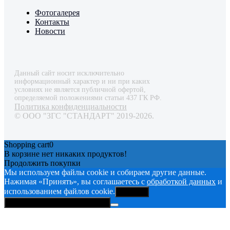
Фотогалерея
Контакты
Новости
Данный сайт носит исключительно
информационный характер и ни при каких
условиях не является публичной офертой,
определяемой положениями статьи 437 ГК РФ.
Политика конфиденциальности
© ООО "ЗГС "СТАНДАРТ" 2019-2026.
Shopping cart
0
В корзине нет никаких продуктов!
Продолжить покупки
Мы используем файлы cookie и собираем другие данные.
Нажимая «Принять», вы соглашаетесь с
обработкой данных
и
использованием файлов cookie.
Принять
Политика конфиденциальности