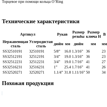
Торцевое при помощи кольца O’Ring
Технические характеристики
Размер
Размер
Артикул
Рукав
В
резьбы
ключа
H
Нержавеющая
Углеродистая
дюйм
мм
дюйм
мм
мм
сталь
сталь
SS32510191
32510191
5/8”
16.0
1.3/16”
36
23
SS32512191
32512191
3/4”
19.0
1.3/16”
36
23
SS32512231
32512231
3/4”
19.0
1.7/16”
41
27
SS32516231
32516231
1”
25.4
1.7/16”
41
26
SS32520271
32520271
1.1/4”
31.8
1.11/16”
50
34
Похожая продукция