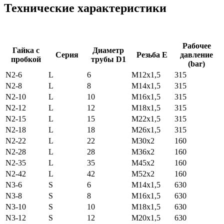
Технические характеристики
Рабочее
Гайка с
Диаметр
Серия
Резьба E
давление
пробкой
трубы D1
(bar)
N2-6
L
6
M12x1,5
315
N2-8
L
8
M14x1,5
315
N2-10
L
10
M16x1,5
315
N2-12
L
12
M18x1,5
315
N2-15
L
15
M22x1,5
315
N2-18
L
18
M26x1,5
315
N2-22
L
22
M30x2
160
N2-28
L
28
M36x2
160
N2-35
L
35
M45x2
160
N2-42
L
42
M52x2
160
N3-6
S
6
M14x1,5
630
N3-8
S
8
M16x1,5
630
N3-10
S
10
M18x1,5
630
N3-12
S
12
M20x1,5
630