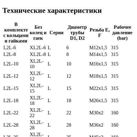
Технические характеристики
В
Без
Диаметр
Рабочее
комплекте
Резьба
E,
колец и
Серия
трубы
давление
с кольцами
F
гаек
D1, D2
(bar)
и гайками
L2L-6
ХL2L-6
L
6
M12x1,5
315
L2L-8
ХL2L-8
L
8
M14x1,5
315
ХL2L-
L2L-10
L
10
M16x1,5
315
10
ХL2L-
L2L-12
L
12
M18x1,5
315
12
ХL2L-
L2L-15
L
15
M22x1,5
315
15
ХL2L-
L2L-18
L
18
M26x1,5
315
18
ХL2L-
L2L-22
L
22
M30x2
160
22
ХL2L-
L2L-28
L
28
M36x2
160
28
ХL2L-