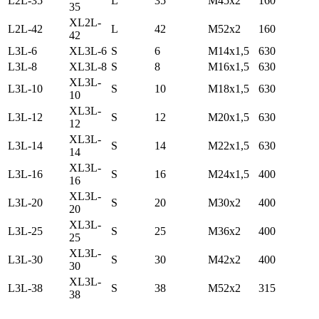
L2L-35
L
35
M45x2
160
35
ХL2L-
L2L-42
L
42
M52x2
160
42
L3L-6
ХL3L-6
S
6
M14x1,5
630
L3L-8
ХL3L-8
S
8
M16x1,5
630
ХL3L-
L3L-10
S
10
M18x1,5
630
10
ХL3L-
L3L-12
S
12
M20x1,5
630
12
ХL3L-
L3L-14
S
14
M22x1,5
630
14
ХL3L-
L3L-16
S
16
M24x1,5
400
16
ХL3L-
L3L-20
S
20
M30x2
400
20
ХL3L-
L3L-25
S
25
M36x2
400
25
ХL3L-
L3L-30
S
30
M42x2
400
30
ХL3L-
L3L-38
S
38
M52x2
315
38