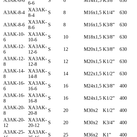
A3AK-6-6
S
6
M14x1,5
K3/8”
630
6-6
ХA3AK-
A3AK-8-4
S
8
M16x1,5
K1/4”
630
8-4
ХA3AK-
A3AK-8-6
S
8
M16x1,5
K3/8”
630
8-6
A3AK-10-
ХA3AK-
S
10
M18x1,5
K3/8”
630
6
10-6
A3AK-12-
ХA3AK-
S
12
M20x1,5
K3/8”
630
6
12-6
A3AK-12-
ХA3AK-
S
12
M20x1,5
K1/2”
630
8
12-8
A3AK-14-
ХA3AK-
S
14
M22x1,5
K1/2”
630
8
14-8
A3AK-16-
ХA3AK-
S
16
M24x1,5
K3/8”
400
6
16-6
A3AK-16-
ХA3AK-
S
16
M24x1,5
K1/2”
400
8
16-8
A3AK-20-
ХA3AK-
S
20
M30x2
K1/2”
400
8
20-8
A3AK-20-
ХA3AK-
S
20
M30x2
K3/4”
400
12
20-12
A3AK-25-
ХA3AK-
S
25
M36x2
K1”
400