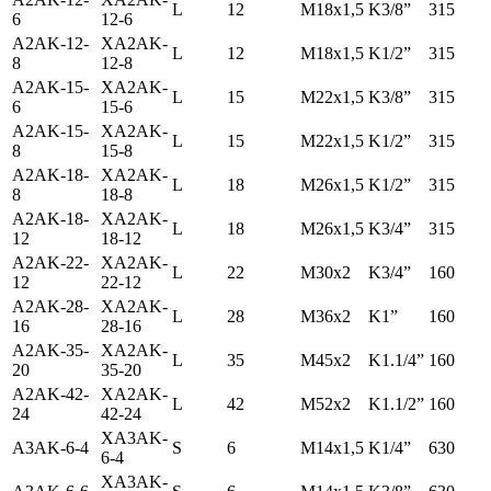
L
12
M18x1,5
K3/8”
315
6
12-6
A2AK-12-
ХA2AK-
L
12
M18x1,5
K1/2”
315
8
12-8
A2AK-15-
ХA2AK-
L
15
M22x1,5
K3/8”
315
6
15-6
A2AK-15-
ХA2AK-
L
15
M22x1,5
K1/2”
315
8
15-8
A2AK-18-
ХA2AK-
L
18
M26x1,5
K1/2”
315
8
18-8
A2AK-18-
ХA2AK-
L
18
M26x1,5
K3/4”
315
12
18-12
A2AK-22-
ХA2AK-
L
22
M30x2
K3/4”
160
12
22-12
A2AK-28-
ХA2AK-
L
28
M36x2
K1”
160
16
28-16
A2AK-35-
ХA2AK-
L
35
M45x2
K1.1/4”
160
20
35-20
A2AK-42-
ХA2AK-
L
42
M52x2
K1.1/2”
160
24
42-24
ХA3AK-
A3AK-6-4
S
6
M14x1,5
K1/4”
630
6-4
ХA3AK-