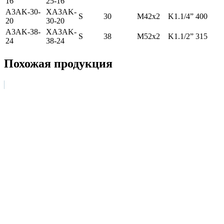
16
25-16
A3AK-30-
ХA3AK-
S
30
M42x2
K1.1/4”
400
20
30-20
A3AK-38-
ХA3AK-
S
38
M52x2
K1.1/2”
315
24
38-24
Похожая продукция