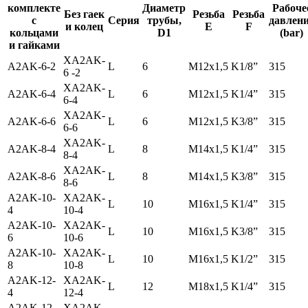
комплекте
Диаметр
Рабоче
Без гаек
Резьба
Резьба
с
Серия
трубы,
давлен
и колец
E
F
кольцами
D1
(bar)
и гайками
ХA2AK-
A2AK-6-2
L
6
M12x1,5
K1/8”
315
6 -2
ХA2AK-
A2AK-6-4
L
6
M12x1,5
K1/4”
315
6-4
ХA2AK-
A2AK-6-6
L
6
M12x1,5
K3/8”
315
6-6
ХA2AK-
A2AK-8-4
L
8
M14x1,5
K1/4”
315
8-4
ХA2AK-
A2AK-8-6
L
8
M14x1,5
K3/8”
315
8-6
A2AK-10-
ХA2AK-
L
10
M16x1,5
K1/4”
315
4
10-4
A2AK-10-
ХA2AK-
L
10
M16x1,5
K3/8”
315
6
10-6
A2AK-10-
ХA2AK-
L
10
M16x1,5
K1/2”
315
8
10-8
A2AK-12-
ХA2AK-
L
12
M18x1,5
K1/4”
315
4
12-4
A2AK-12-
ХA2AK-