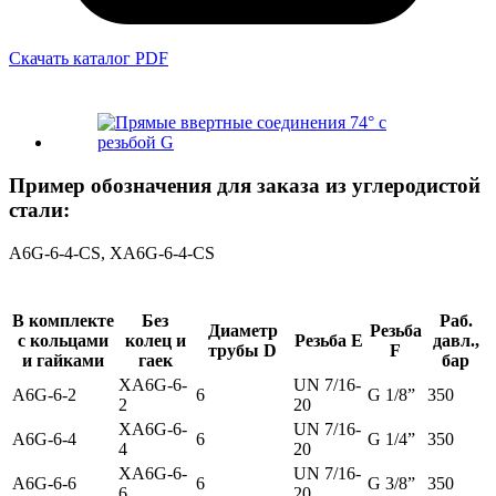
Скачать каталог PDF
Пример обозначения для заказа из углеродистой
стали:
A6G-6-4-CS, ХA6G-6-4-CS
В комплекте
Без
Раб.
Диаметр
Резьба
с кольцами
колец и
Резьба E
давл.,
трубы D
F
и гайками
гаек
бар
ХA6G-6-
UN 7/16-
A6G-6-2
6
G 1/8”
350
2
20
ХA6G-6-
UN 7/16-
A6G-6-4
6
G 1/4”
350
4
20
ХA6G-6-
UN 7/16-
A6G-6-6
6
G 3/8”
350
6
20