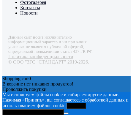
Фотогалерея
Контакты
Новости
Данный сайт носит исключительно
информационный характер и ни при каких
условиях не является публичной офертой,
определяемой положениями статьи 437 ГК РФ.
Политика конфиденциальности
© ООО "ЗГС "СТАНДАРТ" 2019-2026.
Shopping cart
0
В корзине нет никаких продуктов!
Продолжить покупки
Мы используем файлы cookie и собираем другие данные.
Нажимая «Принять», вы соглашаетесь с
обработкой данных
и
использованием файлов cookie.
Принять
Политика конфиденциальности