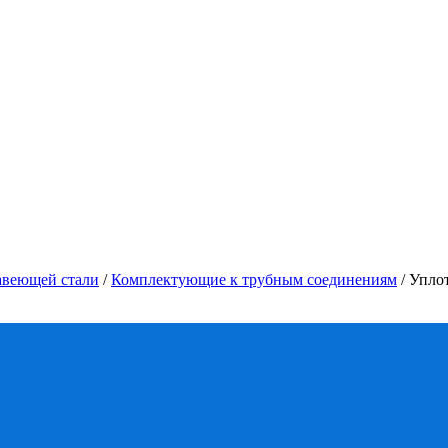
авеющей стали
/
Комплектующие к трубным соединениям
/
Уплот