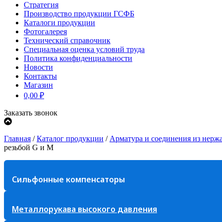
Стратегия
Производство продукции ГСФБ
Каталоги продукции
Фотогалерея
Технический справочник
Специальная оценка условий труда
Политика конфиденциальности
Новости
Контакты
Магазин
0,00
₽
Заказать звонок
Главная
/
Каталог продукции
/
Арматура и соединения из нерж
резьбой G и M
Сильфонные компенсаторы
Металлорукава высокого давления