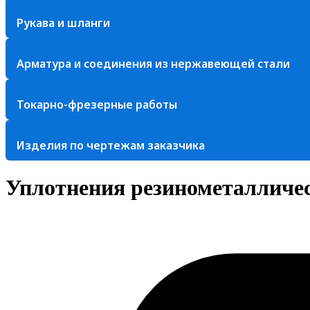
Рукава и шланги
Арматура и соединения из нержавеющей стали
Токарно-фрезерные работы
Изделия по чертежам заказчика
Уплотнения резинометалличес