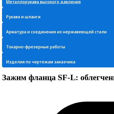
Металлорукава высокого давления
Рукава и шланги
Арматура и соединения из нержавеющей стали
Токарно-фрезерные работы
Изделия по чертежам заказчика
Зажим фланца SF-L: облегчен