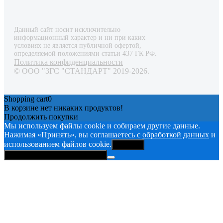
Данный сайт носит исключительно
информационный характер и ни при каких
условиях не является публичной офертой,
определяемой положениями статьи 437 ГК РФ.
Политика конфиденциальности
© ООО "ЗГС "СТАНДАРТ" 2019-2026.
Shopping cart
0
В корзине нет никаких продуктов!
Продолжить покупки
Мы используем файлы cookie и собираем другие данные.
Нажимая «Принять», вы соглашаетесь с
обработкой данных
и
использованием файлов cookie.
Принять
Политика конфиденциальности