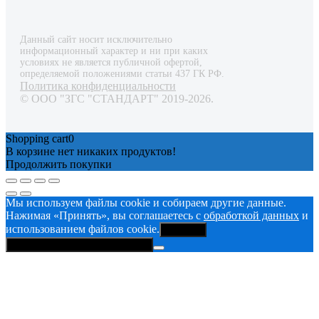
Данный сайт носит исключительно
информационный характер и ни при каких
условиях не является публичной офертой,
определяемой положениями статьи 437 ГК РФ.
Политика конфиденциальности
© ООО "ЗГС "СТАНДАРТ" 2019-2026.
Shopping cart
0
В корзине нет никаких продуктов!
Продолжить покупки
Мы используем файлы cookie и собираем другие данные.
Нажимая «Принять», вы соглашаетесь с
обработкой данных
и
использованием файлов cookie.
Принять
Политика конфиденциальности