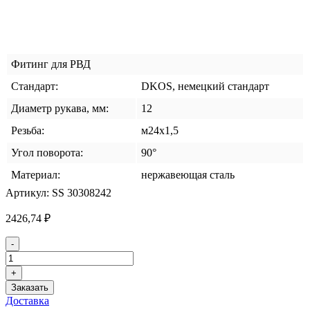
Фитинг для РВД
Стандарт:
DKOS, немецкий стандарт
Диаметр рукава, мм:
12
Резьба:
м24x1,5
Угол поворота:
90°
Материал:
нержавеющая сталь
Артикул:
SS 30308242
2426,74
₽
Количество
-
товара
Фитинг
+
DKOS
Заказать
DN-
Доставка
12