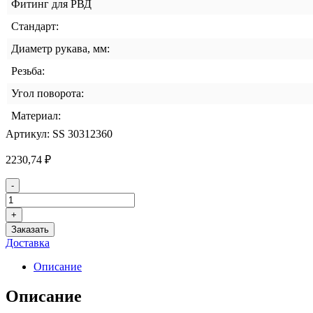
Фитинг для РВД
Стандарт:
Диаметр рукава, мм:
Резьба:
Угол поворота:
Материал:
Артикул:
SS 30312360
2230,74
₽
Количество
-
товара
Фитинг
+
DKOS
Заказать
DN-
Доставка
19
м36x2
Описание
SS
Описание