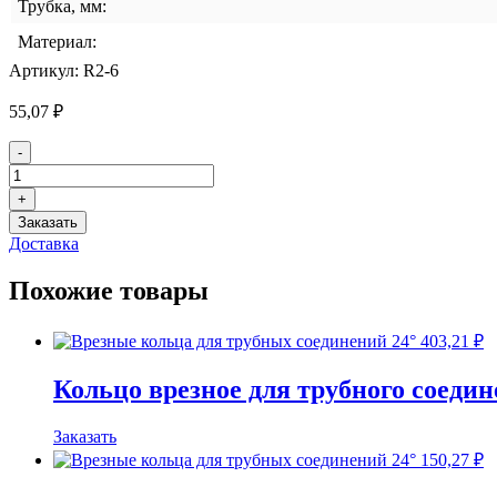
Трубка, мм:
Материал:
Артикул:
R2-6
55,07
₽
Количество
-
товара
Кольцо
+
врезное
Заказать
для
Доставка
трубного
соединения
Похожие товары
DKOL
6
SS
403,21
₽
Кольцо врезное для трубного соеди
Заказать
150,27
₽