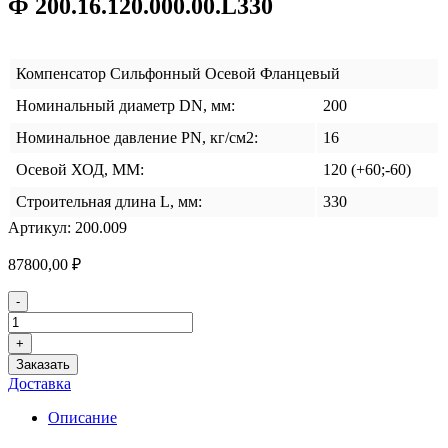
Ф 200.16.120.000.00.L330
Компенсатор Сильфонный Осевой Фланцевый
Номинальный диаметр DN, мм:
200
Номинальное давление PN, кг/см2:
16
Осевой ХОД, ММ:
120 (+60;-60)
Строительная длина L, мм:
330
Артикул:
200.009
87800,00
₽
Количество
-
товара
Компенсатор
+
Сильфонный
Заказать
ГСФБ
Доставка
КСО
Ф
Описание
200.16.120.000.00.L330