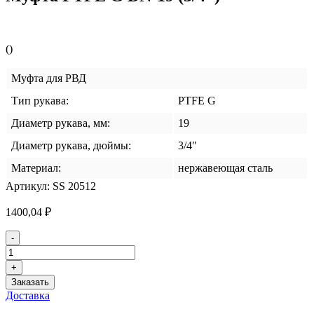
()
Муфта для РВД
Тип рукава:
PTFE G
Диаметр рукава, мм:
19
Диаметр рукава, дюймы:
3/4"
Материал:
нержавеющая сталь
Артикул:
SS 20512
1400,04
₽
Количество
-
товара
Муфта
+
PTFE
Заказать
G
Доставка
DN-
19