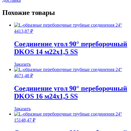
Доставка
переборочный
DKOL
Похожие товары
15
м22х1,5
SS
4413,87
₽
Соединение угол 90° переборочный
DKOS 14 м22х1,5 SS
Заказать
4671,48
₽
Соединение угол 90° переборочный
DKOS 16 м24х1,5 SS
Заказать
15148,47
₽