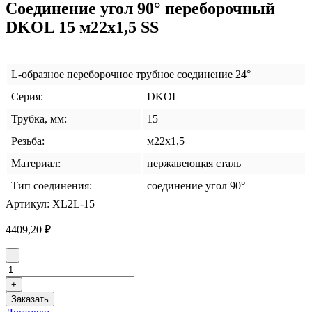
Соединение угол 90° переборочный
DKOL 15 м22х1,5 SS
L-образное переборочное трубное соединение 24°
Серия:
DKOL
Трубка, мм:
15
Резьба:
м22х1,5
Материал:
нержавеющая сталь
Тип соединения:
cоединение угол 90°
Артикул:
XL2L-15
4409,20
₽
Количество
-
товара
Соединение
+
угол
Заказать
90°