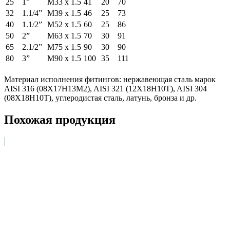
25
1”
М33 х 1.5
41
20
70
32
1.1/4”
М39 х 1.5
46
25
73
40
1.1/2”
М52 х 1.5
60
25
86
50
2”
М63 х 1.5
70
30
91
65
2.1/2”
М75 х 1.5
90
30
90
80
3”
М90 х 1.5
100
35
111
Материал исполнения фитингов: нержавеющая сталь марок
AISI 316 (08Х17Н13М2), AISI 321 (12Х18Н10Т), AISI 304
(08Х18Н10Т), углеродистая сталь, латунь, бронза и др.
Похожая продукция