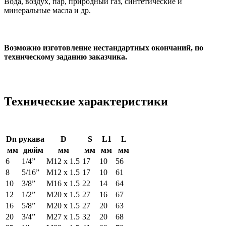
Вода, воздух, пар, природный газ, синтетические и
минеральные масла и др.
Возможно изготовление нестандартных окончаний, по
техническому заданию заказчика.
Технические характеристики
Dn
рукава
D
S
L
1
L
мм
дюйм
мм
мм
мм
мм
6
1/4”
М12 х 1.5
17
10
56
8
5/16”
М12 х 1.5
17
10
61
10
3/8”
М16 х 1.5
22
14
64
12
1/2”
М20 х 1.5
27
16
67
16
5/8”
М20 х 1.5
27
20
63
20
3/4”
М27 х 1.5
32
20
68