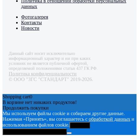
Политика в отношении обработки персональных
данных
Фотогалерея
Контакты
Новости
Данный сайт носит исключительно
информационный характер и ни при каких
условиях не является публичной офертой,
определяемой положениями статьи 437 ГК РФ.
Политика конфиденциальности
© ООО "ЗГС "СТАНДАРТ" 2019-2026.
Shopping cart
0
В корзине нет никаких продуктов!
Продолжить покупки
Мы используем файлы cookie и собираем другие данные.
Нажимая «Принять», вы соглашаетесь с
обработкой данных
и
использованием файлов cookie.
Принять
Политика конфиденциальности