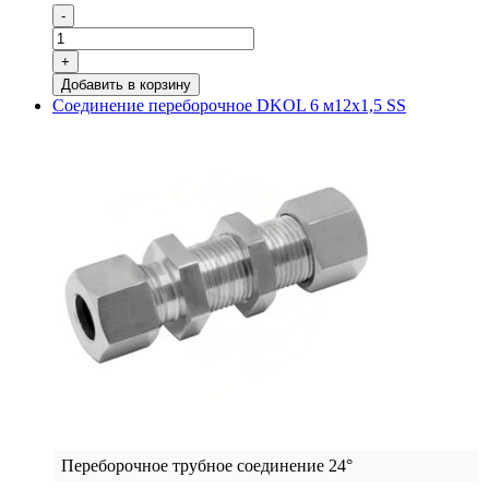
Количество
-
товара
Соединение
+
переборочное
Добавить в корзину
DKOL
Соединение переборочное DKOL 6 м12х1,5 SS
42
м52х2
SS
Переборочное трубное соединение 24°