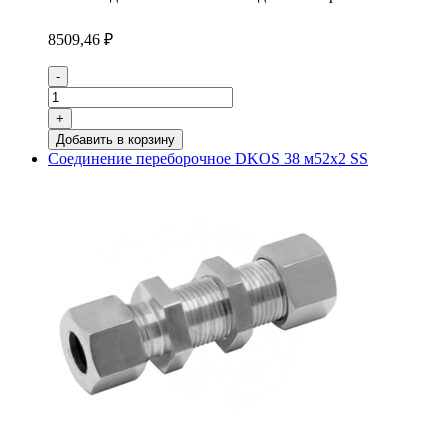
8509,46
₽
Количество
-
товара
Соединение
+
переборочное
Добавить в корзину
DKOS
Соединение переборочное DKOS 38 м52х2 SS
30
м42х2
SS