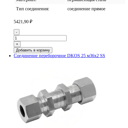
Тип соединения:
соединение прямое
5421,90
₽
Количество
-
товара
Соединение
+
переборочное
Добавить в корзину
DKOS
Соединение переборочное DKOS 25 м36х2 SS
20
м30х2
SS