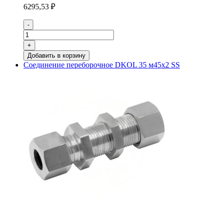
6295,53
₽
Количество
-
товара
Соединение
+
переборочное
Добавить в корзину
DKOL
Соединение переборочное DKOL 35 м45х2 SS
28
м36х2
SS