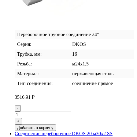
Переборочное трубное соединение 24°
Серия:
DKOS
Трубка, мм:
16
Резьба:
м24х1,5
Материал:
нержавеющая сталь
Тип соединения:
соединение прямое
3516,91
₽
Количество
-
товара
Соединение
+
переборочное
Добавить в корзину
DKOS
Соединение переборочное DKOS 20 м30х2 SS
16