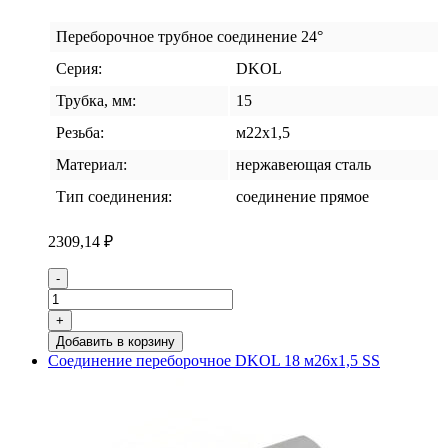
Переборочное трубное соединение 24°
Серия:
DKOL
Трубка, мм:
15
Резьба:
м22х1,5
Материал:
нержавеющая сталь
Тип соединения:
соединение прямое
2309,14
₽
Количество
-
товара
Соединение
+
переборочное
Добавить в корзину
DKOL
Соединение переборочное DKOL 18 м26х1,5 SS
15
м22х1,5
SS