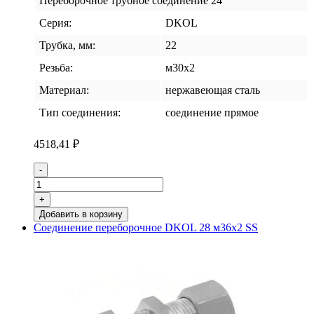
Переборочное трубное соединение 24°
Серия:
DKOL
Трубка, мм:
22
Резьба:
м30х2
Материал:
нержавеющая сталь
Тип соединения:
соединение прямое
4518,41
₽
Количество
-
товара
Соединение
+
переборочное
Добавить в корзину
DKOL
Соединение переборочное DKOL 28 м36х2 SS
22
м30х2
SS