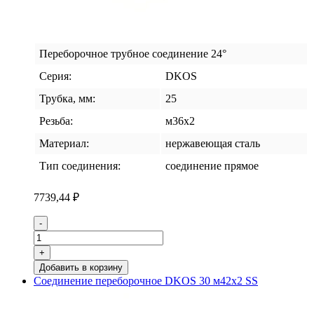
Переборочное трубное соединение 24°
Серия:
DKOS
Трубка, мм:
25
Резьба:
м36х2
Материал:
нержавеющая сталь
Тип соединения:
соединение прямое
7739,44
₽
Количество
-
товара
Соединение
+
переборочное
Добавить в корзину
DKOS
Соединение переборочное DKOS 30 м42х2 SS
25
м36х2
SS