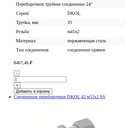
Переборочное трубное соединение 24°
Серия:
DKOL
Трубка, мм:
35
Резьба:
м45х2
Материал:
нержавеющая сталь
Тип соединения:
соединение прямое
8467,46
₽
Количество
-
товара
Соединение
+
переборочное
Добавить в корзину
DKOL
Соединение переборочное DKOL 42 м52х2 SS
35
м45х2
SS