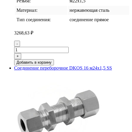
Резьба:
м22х1,5
Материал:
нержавеющая сталь
Тип соединения:
соединение прямое
3268,63
₽
Количество
-
товара
Соединение
+
переборочное
Добавить в корзину
DKOS
Соединение переборочное DKOS 16 м24х1,5 SS
14
м22х1,5
SS