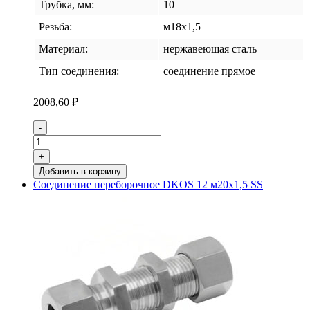
Трубка, мм:
10
Резьба:
м18х1,5
Материал:
нержавеющая сталь
Тип соединения:
соединение прямое
2008,60
₽
Количество
-
товара
Соединение
+
переборочное
Добавить в корзину
DKOS
Соединение переборочное DKOS 12 м20х1,5 SS
10
м18х1,5
SS