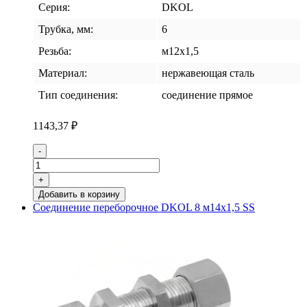
Серия:
DKOL
Трубка, мм:
6
Резьба:
м12х1,5
Материал:
нержавеющая сталь
Тип соединения:
соединение прямое
1143,37
₽
Количество
-
товара
Соединение
+
переборочное
Добавить в корзину
DKOL
Соединение переборочное DKOL 8 м14х1,5 SS
6
м12х1,5
SS