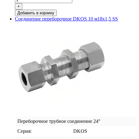
Соединение
+
переборочное
Добавить в корзину
DKOL
Соединение переборочное DKOS 10 м18х1,5 SS
8
м14х1,5
SS
Переборочное трубное соединение 24°
Серия:
DKOS