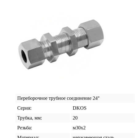
м24х1,5
SS
Переборочное трубное соединение 24°
Серия:
DKOS
Трубка, мм:
20
Резьба:
м30х2
Материал:
нержавеющая сталь