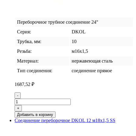
Переборочное трубное соединение 24°
Серия:
DKOL
Трубка, мм:
10
Резьба:
м16х1,5
Материал:
нержавеющая сталь
Тип соединения:
соединение прямое
1687,52
₽
Количество
-
товара
Соединение
+
переборочное
Добавить в корзину
DKOL
Соединение переборочное DKOL 12 м18х1,5 SS
10
м16х1,5
SS