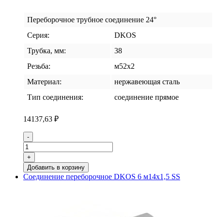
Переборочное трубное соединение 24°
Серия:
DKOS
Трубка, мм:
38
Резьба:
м52х2
Материал:
нержавеющая сталь
Тип соединения:
соединение прямое
14137,63
₽
Количество
-
товара
Соединение
+
переборочное
Добавить в корзину
DKOS
Соединение переборочное DKOS 6 м14х1,5 SS
38
м52х2
SS