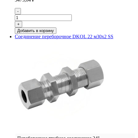
Количество
-
товара
Соединение
+
переборочное
Добавить в корзину
DKOL
Соединение переборочное DKOL 22 м30х2 SS
18
м26х1,5
SS