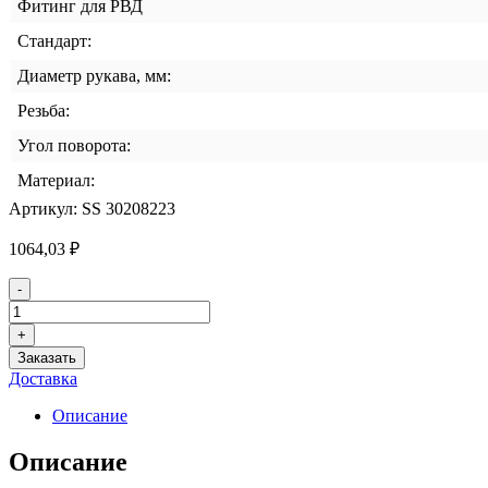
Фитинг для РВД
Стандарт:
Диаметр рукава, мм:
Резьба:
Угол поворота:
Материал:
Артикул:
SS 30208223
1064,03
₽
Количество
-
товара
Фитинг
+
DKOL
Заказать
DN-
Доставка
12
м22x1,5
Описание
(ш)
SS
Описание