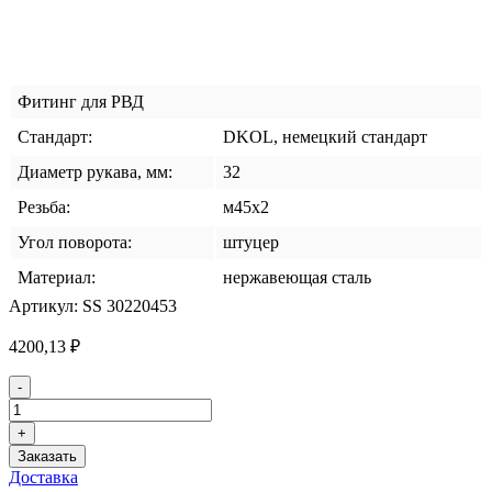
Фитинг для РВД
Стандарт:
DKOL, немецкий стандарт
Диаметр рукава, мм:
32
Резьба:
м45x2
Угол поворота:
штуцер
Материал:
нержавеющая сталь
Артикул:
SS 30220453
4200,13
₽
Количество
-
товара
Фитинг
+
DKOL
Заказать
DN-
Доставка
32